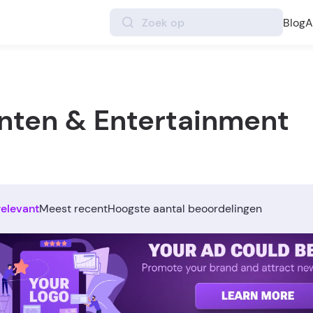
Blog
A
nten & Entertainment
relevant
Meest recent
Hoogste aantal beoordelingen