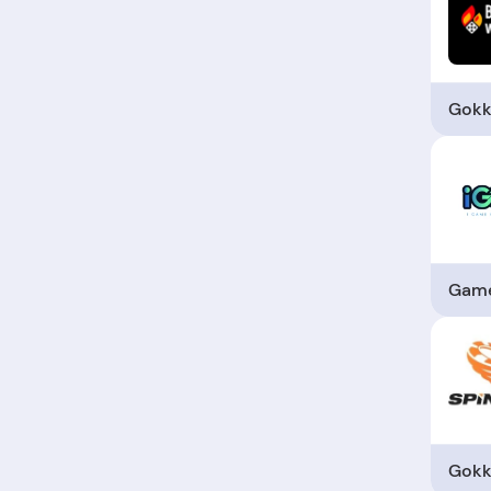
Gokk
Gam
Gokk