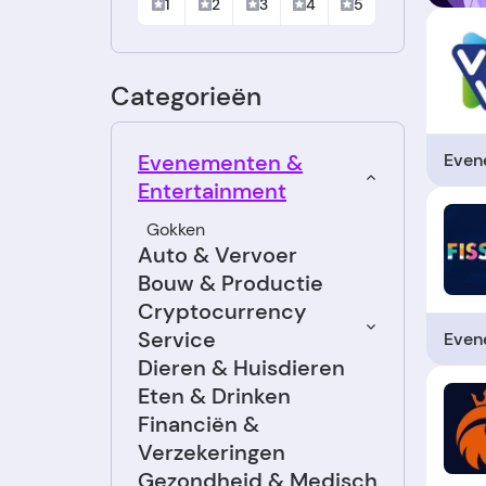
1
2
3
4
5
Categorieën
Even
Evenementen &
Entertainment
Gokken
Auto & Vervoer
Bouw & Productie
Cryptocurrency
Service
Even
Dieren & Huisdieren
Eten & Drinken
Financiën &
Verzekeringen
Gezondheid & Medisch