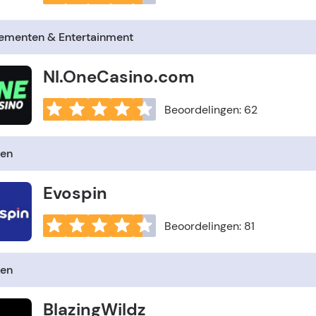
ementen & Entertainment
Nl.OneCasino.com
Beoordelingen: 62
en
Evospin
Beoordelingen: 81
en
BlazingWildz