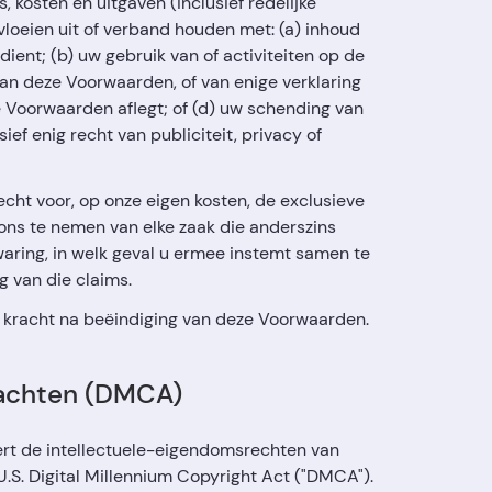
 kosten en uitgaven (inclusief redelijke
loeien uit of verband houden met: (a) inhoud
ndient; (b) uw gebruik van of activiteiten op de
an deze Voorwaarden, of van enige verklaring
e Voorwaarden aflegt; of (d) uw schending van
ief enig recht van publiciteit, privacy of
echt voor, op onze eigen kosten, de exclusieve
ons te nemen van elke zaak die anderszins
aring, in welk geval u ermee instemt samen te
 van die claims.
van kracht na beëindiging van deze Voorwaarden.
lachten (DMCA)
eert de intellectuele-eigendomsrechten van
.S. Digital Millennium Copyright Act ("DMCA").