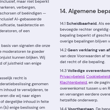
inclusief, maar niet beperkt
arkeren, verbergen,
14. Algemene bep
 schorsen of beëindigen —
nclusief AI-gebaseerde
14.1
Scheidbaarheid.
Als ee
ificatie, taaldetectie en
bevoegde rechter ongeldig 
deratoren, of een
bepaling beperkt of geschra
overige bepalingen blijven v
basis van signalen die onze
14.2
Geen verklaring van a
e moderatoren te goeder
van deze Voorwaarden af te
juist kunnen blijken. Wij
dat recht of die bepaling.
 of juistheid van enige
14.3
Volledige overeenkom
Privacybeleid
,
Cookiebeleid
selijk recht is
Klachtenbeleid
, en de pagi
moderatiebeslissing genomen
overeenkomst tussen u en R
om inhoud te verwijderen, te
en vervangen eerdere overe
eren die wij naar eigen
hetzelfde onderwerp.
 dergelijke inhoud in feite
en (b) enige beslissing om
14.4
Voortbestaan.
De bepal