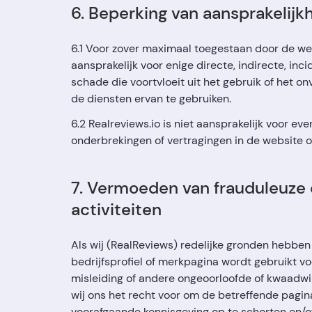
6. Beperking van aansprakelijk
6.1 Voor zover maximaal toegestaan door de wet,
aansprakelijk voor enige directe, indirecte, inci
schade die voortvloeit uit het gebruik of het 
de diensten ervan te gebruiken.
6.2 Realreviews.io is niet aansprakelijk voor ev
onderbrekingen of vertragingen in de website o
7. Vermoeden van frauduleuze 
activiteiten
Als wij (RealReviews) redelijke gronden hebbe
bedrijfsprofiel of merkpagina wordt gebruikt vo
misleiding of andere ongeoorloofde of kwaadwil
wij ons het recht voor om de betreffende pagin
voorafgaande kennisgeving op te schorten en/of 