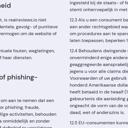
ingesteld bij de staats- of 
heid
stemt onherroepelijk in met 
 is realreviews.io niet
12.3 Als u een consument be
dentele, gevolg- of punitieve
een ander rechtsgebied waa
onvermogen om de website of
om procedures aan te spanne
laten toepassen, beperken 12
entuele fouten, weglatingen,
12.4 Behoudens dwingende r
f haar diensten.
onverminderd enige andere 
geaggregeerde aansprakelij
jegens u voor alle claims d
of phishing-
Voorwaarden of uw gebruik 
honderd Amerikaanse dollar 
heeft betaald in de twaalf 
gebeurtenis die aanleiding g
n om aan te nemen dat een
ongeacht de vorm van de vor
or phishing, fraude,
daad, wet of anderszins is.
lige activiteiten, behouden
a onmiddellijk en zonder
12.5 EU-consumenten kunnen
definitief te verwijderen.