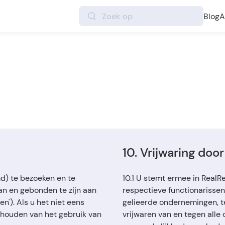
Blog
A
10. Vrijwaring doo
md) te bezoeken en te
10.1 U stemt ermee in RealRe
an en gebonden te zijn aan
respectieve functionarissen
'). Als u het niet eens
gelieerde ondernemingen, te
thouden van het gebruik van
vrijwaren van en tegen alle c