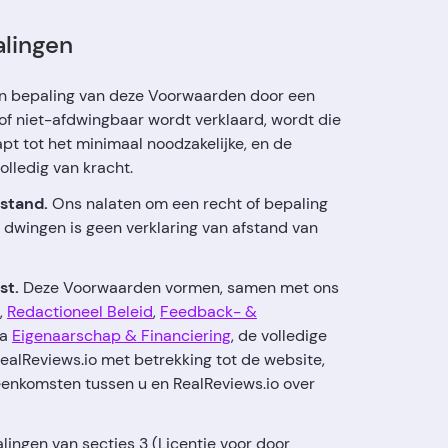
alingen
n bepaling van deze Voorwaarden door een
of niet-afdwingbaar wordt verklaard, wordt die
pt tot het minimaal noodzakelijke, en de
olledig van kracht.
fstand.
Ons nalaten om een recht of bepaling
 dwingen is geen verklaring van afstand van
st.
Deze Voorwaarden vormen, samen met ons
,
Redactioneel Beleid
,
Feedback- &
na
Eigenaarschap & Financiering
, de volledige
ealReviews.io met betrekking tot de website,
enkomsten tussen u en RealReviews.io over
ingen van secties 3 (Licentie voor door