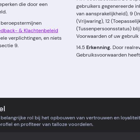
beperken die door een
gebruikers gegenereerde inh
ld.
van aansprakelijkheid), 9 (
(Vrijwaring), 12 (Toepasseli
n beroepstermijnen
(Tussenpersoonsstatus) blij
dback- & Klachtenbeleid
Voorwaarden of uw gebruik 
ele verplichtingen, en niets
sectie 9.
14.5
Erkenning.
Door realrev
Gebruiksvoorwaarden heeft 
el
belangrijke rol bij het opbouwen van vertrouwen en loyalite
ofiel en profiteer van talloze voordelen.