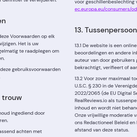
voor geschillenbeslechting
ec.europa.eu/consumers/od
en
13. Tussenpersoon
 deze Voorwaarden op elk
jzigen. Het is uw
13.1 De website is een onli
gelmatig te raadplegen om
beoordelingen en andere inh
en.
auteur van door gebruikers 
bekrachtigt, verifieert of 
 u deze gebruiksvoorwaarden
.
13.2 Voor zover maximaal to
U.S.C. § 230 in de Verenigde
2022/2065 (de EU Digital S
r trouw
RealReviews.io als tussenp
inhoud en wordt niet behand
inhoud ingediend door
Onze vrijwillige moderatie
ren.
ons Redactioneel Beleid en
afstand van deze status.
passend achten met