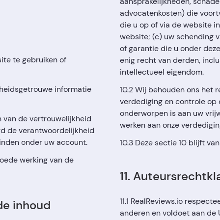
aansprakelijkheden, schades,
advocatenkosten) die voortv
die u op of via de website i
website; (c) uw schending v
of garantie die u onder dez
ite te gebruiken of
enig recht van derden, inclus
intellectueel eigendom.
heidsgetrouwe informatie
10.2 Wij behouden ons het r
verdediging en controle op 
onderworpen is aan uw vrijw
 van de vertrouwelijkheid
werken aan onze verdediging
d de verantwoordelijkheid
svinden onder uw account.
10.3 Deze sectie 10 blijft 
goede werking van de
11. Auteursrechtk
11.1 RealReviews.io respect
de inhoud
anderen en voldoet aan de U