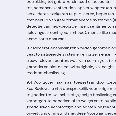
betrekking tot gebruikersinhoud of accounts — 
tot, screenen, vasthouden, opnieuw opmaken, m
verwijderen, weigeren te publiceren, beperken,
met behulp van geautomatiseerde systemen (i
detectie van nep-beoordelingen, sentimentclass
nalevingsscreening van inhoud), menselijke mo
combinatie daarvan.
9.3 Moderatiebeslissingen worden genomen op 
geautomatiseerde systemen en onze menselijk
trouw relevant achten, waarvan sommige later on
garanderen niet de nauwkeurigheid, volledigheid
moderatiebeslissing.
9.4 Voor zover maximaal toegestaan door toepas
RealReviews.io niet aansprakelijk voor enige 
te goeder trouw, inclusief (a) enige beslissing 
verbergen, te beperken of te weigeren te public
goeddunken aanstootgevend achten, ongeacht of
onwettig is of in strijd met deze Voorwaarden, 