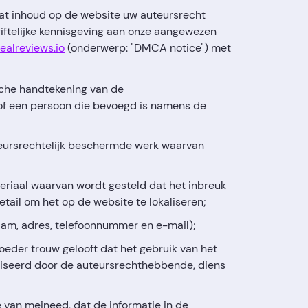
dat inhoud op de website uw auteursrecht
iftelijke kennisgeving aan onze aangewezen
alreviews.io
(onderwerp: "DMCA notice") met
ische handtekening van de
f een persoon die bevoegd is namens de
uteursrechtelijk beschermde werk waarvan
teriaal waarvan wordt gesteld dat het inbreuk
tail om het op de website te lokaliseren;
am, adres, telefoonnummer en e-mail);
goeder trouw gelooft dat het gebruik van het
oriseerd door de auteursrechthebbende, diens
fe van meineed, dat de informatie in de