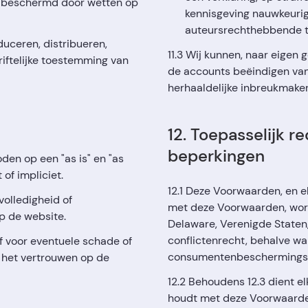
en beschermd door wetten op
kennisgeving nauwkeuri
auteursrechthebbende t
uceren, distribueren,
11.3 Wij kunnen, naar eige
iftelijke toestemming van
de accounts beëindigen van 
herhaaldelijke inbreukmaker
12. Toepasselijk r
beperkingen
den op een "as is" en "as
 of impliciet.
12.1 Deze Voorwaarden, en el
volledigheid of
met deze Voorwaarden, word
p de website.
Delaware, Verenigde Staten
conflictenrecht, behalve w
af voor eventuele schade of
consumentenbeschermingsr
of het vertrouwen op de
12.2 Behoudens 12.3 dient el
houdt met deze Voorwaarden