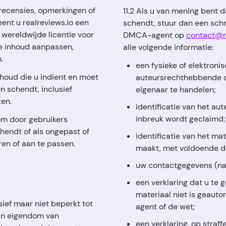
t recensies, opmerkingen of
11.2 Als u van mening bent 
eent u realreviews.io een
schendt, stuur dan een schr
 wereldwijde licentie voor
DMCA-agent op
contact@re
ke inhoud aanpassen,
alle volgende informatie:
.
een fysieke of elektron
nhoud die u indient en moet
auteursrechthebbende o
n schendt, inclusief
eigenaar te handelen;
en.
identificatie van het a
inbreuk wordt geclaimd;
 om door gebruikers
endt of als ongepast of
identificatie van het ma
en of aan te passen.
maakt, met voldoende de
uw contactgegevens (na
een verklaring dat u te 
materiaal niet is geaut
sief maar niet beperkt tot
agent of de wet;
zijn eigendom van
een verklaring, op straf