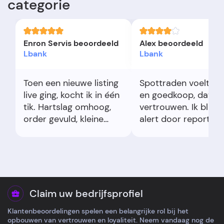
categorie
Enron Servis beoordeeld
Alex beoordeeld
Lbank
Lbank
Toen een nieuwe listing
Spottraden voelt so
live ging, kocht ik in één
en goedkoop, dat ge
tik. Hartslag omhoog,
vertrouwen. Ik blijf w
order gevuld, kleine
alert door reports o
scalp winst. Dat
bevriezingen tijdens
moment, licht trillende
compliance checks. 
handen, precies
nu toe tevreden.
waarvoor ik LBank
open.
Claim uw bedrijfsprofiel
Klantenbeoordelingen spelen een belangrijke rol bij het
opbouwen van vertrouwen en loyaliteit. Neem vandaag nog de