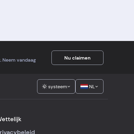
Nu claimen
it. Neem vandaag
systeem
NL
ettelijk
rivacybeleid