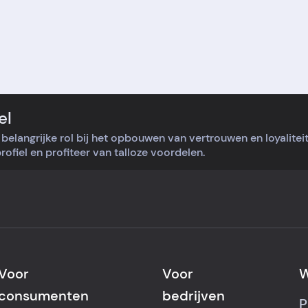
el
belangrijke rol bij het opbouwen van vertrouwen en loyalite
ofiel en profiteer van talloze voordelen.
Voor
Voor
W
consumenten
bedrijven
P