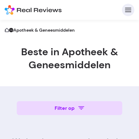
Apotheek & Geneesmiddelen
Beste in Apotheek &
C
Geneesmiddelen
A
Voo
Filter op
Schri