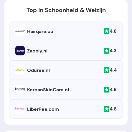
Top in Schoonheid & Welzijn
4.8
Hairqare.co
4.3
Zapply.nl
4.4
Oduree.nl
4.8
KoreanSkinCare.nl
4.8
LiberPee.com