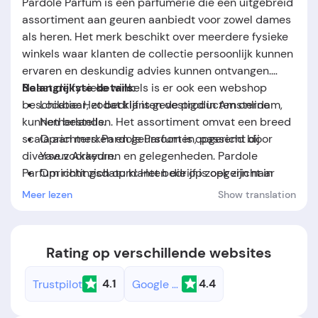
Pardole Parfum is een parfumerie die een uitgebreid
assortiment aan geuren aanbiedt voor zowel dames
als heren. Het merk beschikt over meerdere fysieke
winkels waar klanten de collectie persoonlijk kunnen
ervaren en deskundig advies kunnen ontvangen.
Naast de fysieke winkels is er ook een webshop
Belangrijkste details:
beschikbaar, zodat klanten de producten online
Locatie: Het bedrijf is gevestigd in Amsterdam,
kunnen bestellen. Het assortiment omvat een breed
Netherlands.
scala aan merken en geursoorten, passend bij
Oprichters: Pardole Parfum is opgericht door
diverse voorkeuren en gelegenheden. Pardole
Yavuz Akaydın.
Parfum richt zich op klanten die op zoek zijn naar
Oprichtingsdatum: Het bedrijf is opgericht in
kwaliteitsgeuren en een persoonlijke winkelervaring.
2024.
Meer lezen
Show translation
Rating op verschillende websites
4.1
4.4
Trustpilot
Google Maps