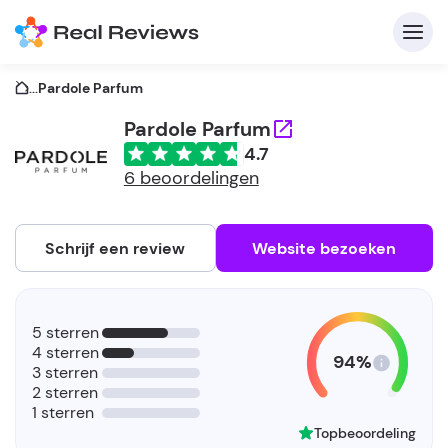
...
Pardole Parfum
Pardole Parfum
4.7
C
6 beoordelingen
Schrijf een review
Website bezoeken
A
V
5 sterren
be
4 sterren
94%
3 sterren
2 sterren
1 sterren
Topbeoordeling