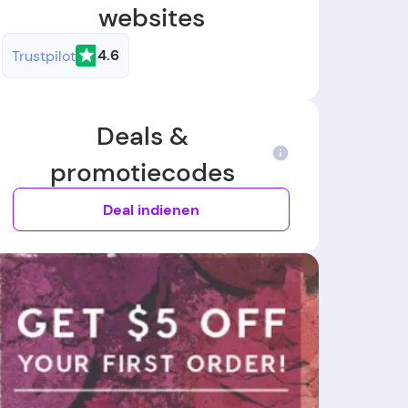
websites
4.6
Trustpilot
Deals &
promotiecodes
Deal indienen