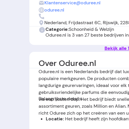
Klantenservice@oduree.nl
oduree.nl
Nederland, Frijdastraat 6C, Rijswijk, 22
Categorie:
Schoonheid & Welzijn
Oduree.nl is 3 van 27 beste bedrijven i
Bekijk alle
Over Oduree.nl
Oduree.nl is een Nederlands bedrijf dat l
populaire merkgeuren. De producten comb
langdurige geurervaringen, ideaal voor elk
gebruiksvriendelijke parfums die eenvoudig
Belangrijkste details:
via een houten dop. Het bedrijf biedt snell
assortiment geuren, zoals Million en Alian
richt Oduree zich op het creëren van een u
Locatie:
Het bedrijf heeft zijn hoofdkan