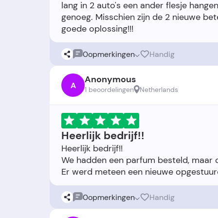
lang in 2 auto's een ander flesje hange
genoeg. Misschien zijn de 2 nieuwe bet
0
opmerkingen
Handig
Anonymous
A
1 beoordelingen
Netherlands
Heerlijk bedrijf!!
Heerlijk bedrijf!!
We hadden een parfum besteld, maar di
0
opmerkingen
Handig