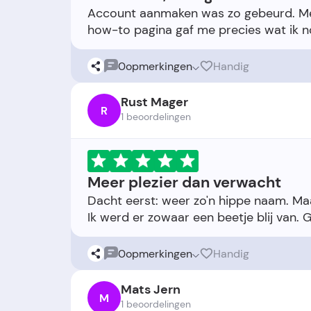
Account aanmaken was zo gebeurd. Men
0
opmerkingen
Handig
Rust Mager
R
1 beoordelingen
Meer plezier dan verwacht
Dacht eerst: weer zo'n hippe naam. Maar 
0
opmerkingen
Handig
Mats Jern
M
1 beoordelingen