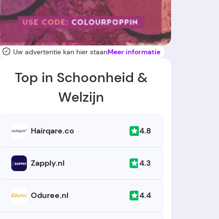
Uw advertentie kan hier staan
Meer informatie
Top in Schoonheid &
Welzijn
4.8
Hairqare.co
4.3
Zapply.nl
4.4
Oduree.nl