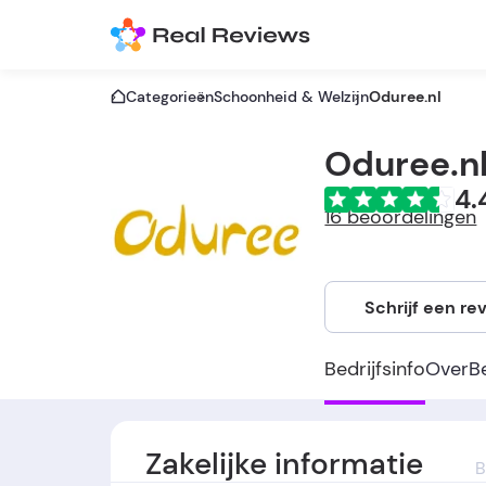
Categorieën
Schoonheid & Welzijn
Oduree.nl
Oduree.n
4.
16 beoordelingen
Schrijf een re
Bedrijfsinfo
Over
B
Zakelijke informatie
B