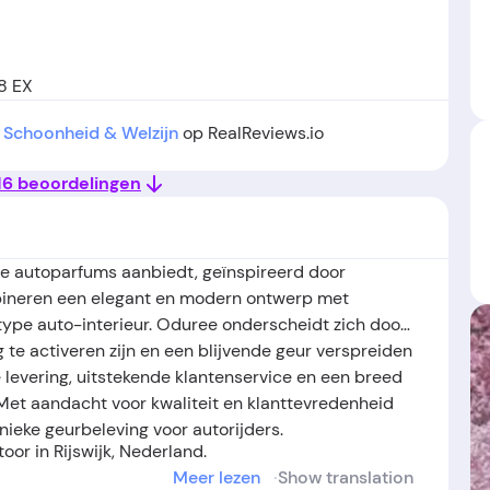
88 EX
n
Schoonheid & Welzijn
op RealReviews.io
 16 beoordelingen
uxe autoparfums aanbiedt, geïnspireerd door
ineren een elegant en modern ontwerp met
 type auto-interieur. Oduree onderscheidt zich door
 te activeren zijn en een blijvende geur verspreiden
e levering, uitstekende klantenservice en een breed
. Met aandacht voor kwaliteit en klanttevredenheid
nieke geurbeleving voor autorijders.
toor in Rijswijk, Nederland.
Meer lezen
Show translation