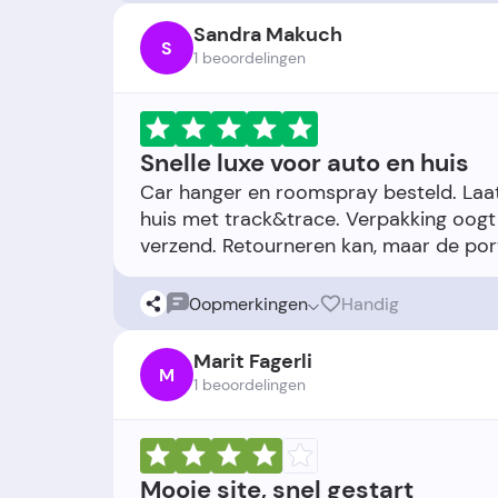
Sandra Makuch
S
1 beoordelingen
Snelle luxe voor auto en huis
Car hanger en roomspray besteld. Laat
huis met track&trace. Verpakking oogt l
0
opmerkingen
Handig
Marit Fagerli
M
1 beoordelingen
Mooie site, snel gestart