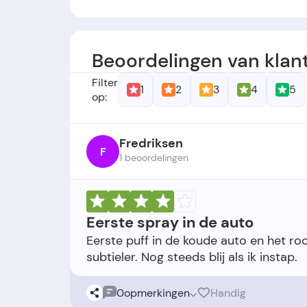
Oprichters: -
Oprichtingsdatum:
Het bedrijf werd op
Beoordelingen van klan
Filter
1
2
3
4
5
op:
Fredriksen
F
1 beoordelingen
Eerste spray in de auto
Eerste puff in de koude auto en het ro
0
opmerkingen
Handig