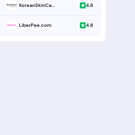
4.8
KoreanSkinCare.nl
4.8
LiberPee.com