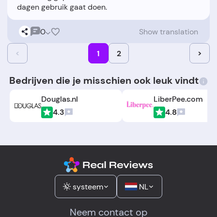
0
Show translation
<
1
2
>
Bedrijven die je misschien ook leuk vindt
Douglas.nl
LiberPee.com
4.3
4.8
systeem
NL
Neem contact op