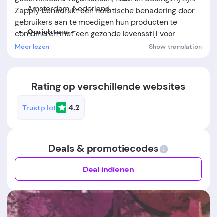
Amsterdam, Nederland.
Zapply benadrukt een holistische benadering door
gebruikers aan te moedigen hun producten te
Oprichters: -
combineren met een gezonde levensstijl voor
optimale resultaten. Met een snelle levering en een
Meer lezen
Show translation
Oprichtingsdatum:
Het bedrijf werd opgericht in
tevredenheidsgarantie van 30 dagen wil Zapply
het jaar 2023.
mannen helpen hun persoonlijke gezondheids- en
fitnessdoelen effectief en veilig te bereiken.
Rating op verschillende websites
4.2
Trustpilot
Deals & promotiecodes
Deal indienen