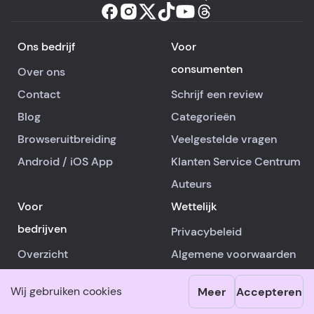
Ons bedrijf
Voor
consumenten
Over ons
Contact
Schrijf een review
Blog
Categorieën
Browseruitbreiding
Veelgestelde vragen
Android
/
iOS
App
Klanten Service Centrum
Auteurs
Voor
Wettelijk
bedrijven
Privacybeleid
Overzicht
Algemene voorwaarden
Abonnementen
Cookies beleid
Wij gebruiken cookies
Meer
Accepteren
Reclame
Overige informatie