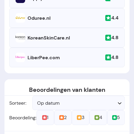
4.4
Oduree.nl
4.8
KoreanSkinCare.nl
4.8
LiberPee.com
Beoordelingen van klanten
Sorteer:
Op datum
1
2
3
4
5
Beoordeling: