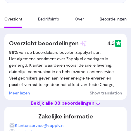
Overzicht
Bedrijfsinfo
Over
Beoordelingen
Overzicht beoordelingen
4.3
86%
van de beoordelaars bevelen Zapply.nl aan.
Het algemene sentiment over Zapply.nl ervaringen is
gemengd. Klanten waarderen vooral de snelle levering,
duidelijke communicatie en behulpzame klantenservice.
Veel gebruikers geven aan meer energie te ervaren en
positief verrast te zijn door het effect van Testo Charge,
vooral na enkele weken gebruik. Ook wordt het eenvoudige
Meer lezen
Show translation
bestelproces en de snelle respons op klachten als pluspunt
Bekijk alle 38 beoordelingen
genoemd. Aan de andere kant zijn er regelmatig klachten
over gemiste of beschadigde zendingen, met name bij
Zakelijke informatie
extra producten zoals tassen of flessen. Daarnaast melden
sommige gebruikers dat ze geen merkbaar effect hebben
Klantenservice@zapply.nl
opgemerkt, zelfs na langdurig gebruik, en vinden enkelen de