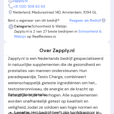
zapply.nl
productinformatie over ingrediënten zoals ashwaganda
+31 020 308 62 63
onvoldoende. Leveringsproblemen, vooral buiten
Nederland, Madurastraat 14D, Amsterdam, 1094 GL
Nederland, en verwarring over bezorgdata komen ook voor.
Bent u eigenaar van dit bedrijf?
Reageer als Bedrijf
Samenvattend laten bedrijf ervaringen Zapply.nl zien dat
Categorie:
Schoonheid & Welzijn
het bedrijf opvalt door snelle service en klantgerichtheid,
Zapply.nl is 2 van 27 beste bedrijven in
Schoonheid &
maar dat de werking van de supplementen en de
Welzijn
op RealReviews.io
afhandeling van leveringen wisselend worden ervaren.
Over Zapply.nl
Zapply.nl is een Nederlands bedrijf gespecialiseerd
in natuurlijke supplementen die de gezondheid en
prestaties van mannen ondersteunen. Hun
paradepaardje, Testo Charge, combineert
wetenschappelijk geteste ingrediënten om het
testosteronniveau, de energie en de kracht op
Belangrijkste details:
natuurlijke wijze te verhogen. Alle supplementen
worden onafhankelijk getest op kwaliteit en
veiligheid, zodat ze voldoen aan hoge normen en
Locatie:
Het bedrijf heeft zijn hoofdkantoor in
gecertificeerd veganistisch, halal en dopingvrij zijn.