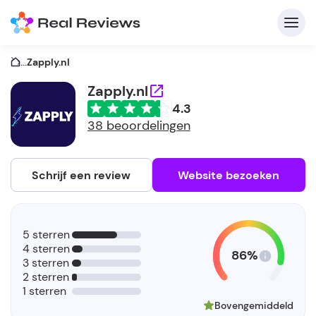
...
Zapply.nl
Zapply.nl
4.3
C
38 beoordelingen
Schrijf een review
Website bezoeken
A
V
5 sterren
be
4 sterren
86%
3 sterren
2 sterren
1 sterren
Bovengemiddeld