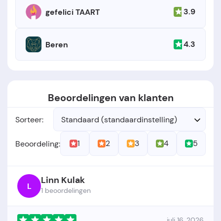
3.9
gefelici TAART
4.3
Beren
Beoordelingen van klanten
Sorteer:
Standaard (standaardinstelling)
1
2
3
4
5
Beoordeling:
Linn Kulak
L
1 beoordelingen
juli 16, 2026