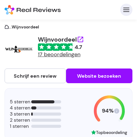
...
Wijnvoordeel
Wijnvoordeel
4.7
C
17 beoordelingen
Schrijf een review
Website bezoeken
A
V
5 sterren
be
4 sterren
94%
3 sterren
2 sterren
1 sterren
Topbeoordeling