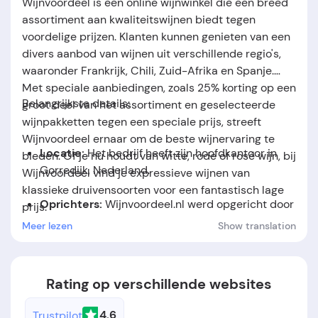
Wijnvoordeel is een online wijnwinkel die een breed
assortiment aan kwaliteitswijnen biedt tegen
voordelige prijzen. Klanten kunnen genieten van een
divers aanbod van wijnen uit verschillende regio's,
waaronder Frankrijk, Chili, Zuid-Afrika en Spanje.
Met speciale aanbiedingen, zoals 25% korting op een
Belangrijkste details:
groot deel van het assortiment en geselecteerde
wijnpakketten tegen een speciale prijs, streeft
Wijnvoordeel ernaar om de beste wijnervaring te
Locatie:
Het bedrijf heeft zijn hoofdkantoor in
bieden. Of je nu houdt van witte, rode of rosé wijn, bij
Gorredijk, Nederland.
Wijnvoordeel vind je expressieve wijnen van
klassieke druivensoorten voor een fantastisch lage
Oprichters:
Wijnvoordeel.nl werd opgericht door
prijs.
René Tulner.
Meer lezen
Show translation
Oprichtingsdatum:
Het bedrijf werd opgericht in
het jaar 1999.
Rating op verschillende websites
4.6
Trustpilot