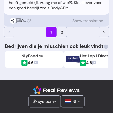
heeft gemeld (ik vraag me af wie?). Kies liever voor
0
Show translation
<
1
2
>
Bedrijven die je misschien ook leuk vindt
Nl.yFood.eu
Het 1 op 1 Dieet
4.6
4.8
systeem
NL