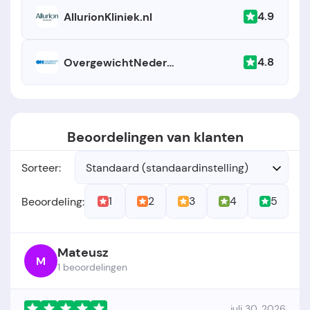
4.9
AllurionKliniek.nl
4.8
OvergewichtNederland.nl
Beoordelingen van klanten
Sorteer:
Standaard (standaardinstelling)
1
2
3
4
5
Beoordeling:
Mateusz
M
1 beoordelingen
juli 30, 2026