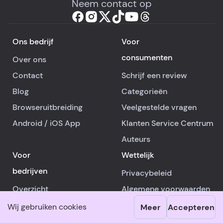
Neem contact op
Ons bedrijf
Voor
consumenten
Over ons
Contact
Schrijf een review
Blog
Categorieën
Browseruitbreiding
Veelgestelde vragen
Android
/
iOS
App
Klanten Service Centrum
Auteurs
Voor
Wettelijk
bedrijven
Privacybeleid
Overzicht
Algemene voorwaarden
Abonnementen
Cookies beleid
Wij gebruiken cookies
Meer
Accepteren
Reclame
Overige informatie