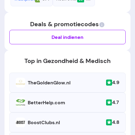
Deals & promotiecodes
Deal indienen
Top in Gezondheid & Medisch
4.9
TheGoldenGlow.nl
4.7
BetterHelp.com
4.8
BoostClubs.nl