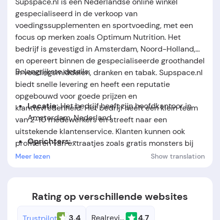
Supspace.nl is een Nederlandse online winkel
gespecialiseerd in de verkoop van
voedingssupplementen en sportvoeding, met een
focus op merken zoals Optimum Nutrition. Het
bedrijf is gevestigd in Amsterdam, Noord-Holland,
en opereert binnen de gespecialiseerde groothandel
Belangrijkste details:
in voedingsmiddelen, dranken en tabak. Supspace.nl
biedt snelle levering en heeft een reputatie
opgebouwd voor goede prijzen en
Locatie:
Het bedrijf heeft zijn hoofdkantoor in
klanttevredenheid. Het bedrijf heeft een klein team
Amsterdam, Nederland.
van 2-10 medewerkers en streeft naar een
uitstekende klantenservice. Klanten kunnen ook
Oprichters:
-
profiteren van extraatjes zoals gratis monsters bij
hun bestellingen, hoewel er soms problemen zijn
Meer lezen
Show translation
Oprichtingsdatum:
Het bedrijf werd opgericht in
met de houdbaarheidsdata van deze producten.
het jaar 2020.
Rating op verschillende websites
3.4
Realreviews.nl
4.7
Trustpilot