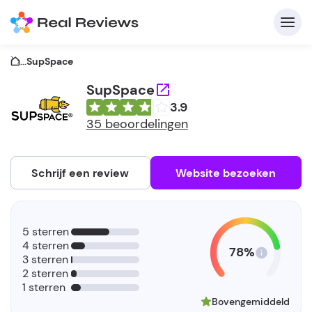
...
SupSpace
SupSpace
3.9
C
35 beoordelingen
Schrijf een review
Website bezoeken
A
V
5 sterren
be
4 sterren
78%
3 sterren
2 sterren
1 sterren
Bovengemiddeld