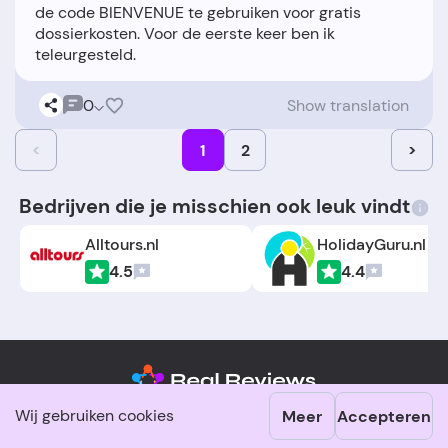
de code BIENVENUE te gebruiken voor gratis
dossierkosten. Voor de eerste keer ben ik
0
Show translation
<
1
2
>
Bedrijven die je misschien ook leuk vindt
Alltours.nl
HolidayGuru.nl
4.5
4.4
Wij gebruiken cookies
Meer
Accepteren
systeem
NL