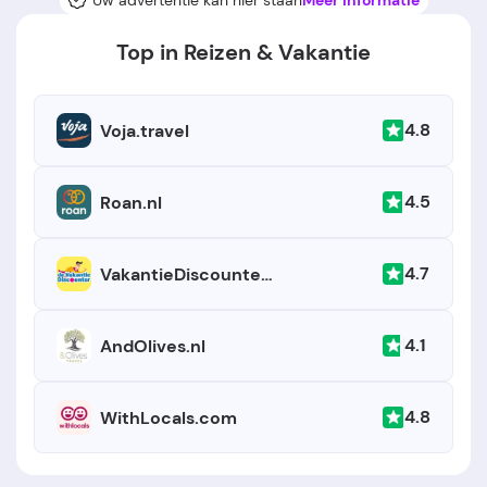
Uw advertentie kan hier staan
Meer informatie
Top in Reizen & Vakantie
4.8
Voja.travel
4.5
Roan.nl
4.7
VakantieDiscounter.be
4.1
AndOlives.nl
4.8
WithLocals.com