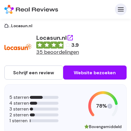
...
Locasun.nl
Locasun.nl
3.9
C
35 beoordelingen
Schrijf een review
Website bezoeken
A
V
5 sterren
be
4 sterren
78%
3 sterren
2 sterren
1 sterren
Bovengemiddeld