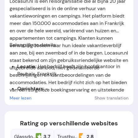
Locasun.nl is een reisorganisatie die al bijna 20 jaar
gespecialiseerd is in de online verhuur van
vakantiewoningen en campings. Het platform biedt
meer dan 150.000 accommodaties aan in Frankrijk
en over de hele wereld, variërend van huizen en
appartementen tot campings. Klanten kunnen
Belangrijkste details:
eenvoudig zoeken naar hun ideale vakantieverblijf
aan zee, bij een zwembad of in de bergen. Locasun.nl
staat bekend om zijn gebruiksvriendelijke website en
Locatie:
Het bedrijf heeft zijn hoofdkantoor in
uitgebreide aanbod, met gedetailleerde
Roubaix, Frankrijk.
beschrijvingen en klantbeoordelingen van de
accommodaties. Het bedrijf richt zich op het bieden
Oprichters:
-
van een zorgeloze boekingservaring en uitstekende
klantenservice.
Meer lezen
Show translation
Oprichtingsdatum:
Het bedrijf werd opgericht in
het jaar 2001.
Rating op verschillende websites
Glassdoor
3.7
Trustburn
2.8