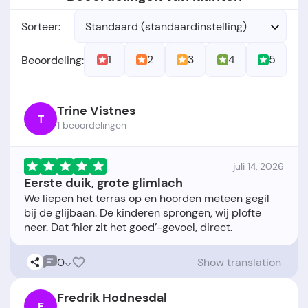
Sorteer:
Standaard (standaardinstelling)
1
2
3
4
5
Beoordeling:
Trine Vistnes
T
1 beoordelingen
juli 14, 2026
Eerste duik, grote glimlach
We liepen het terras op en hoorden meteen gegil
bij de glijbaan. De kinderen sprongen, wij plofte
0
Show translation
Fredrik Hodnesdal
F