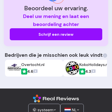
Beoordeel uw ervaring.
Deel uw mening en laat een
beoordeling achter
Schrijf een review
Bedrijven die je misschien ook leuk vindt
Overtocht.nl
KokoHolidays.nl
4.6
4.3
systeem
NL