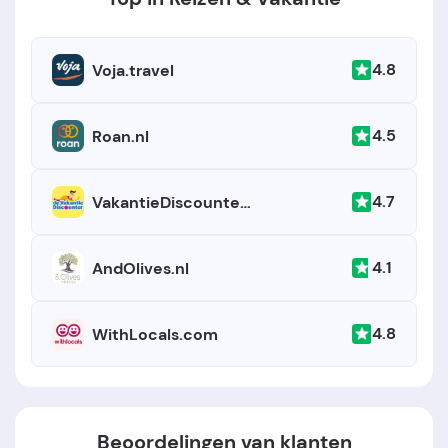
4.8
Voja.travel
4.5
Roan.nl
4.7
VakantieDiscounter.be
4.1
AndOlives.nl
4.8
WithLocals.com
Beoordelingen van klanten