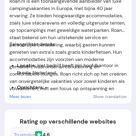
Roan.nl is een toonaangevende aanbieder van luxe
campingvakanties in Europa, met bijna 40 jaar
ervaring. Ze bieden hoogwaardige accommodaties,
zoals luxe stacaravans en volledig uitgeruste tenten,
op topcampings met geweldige waterparken. Roan
staat bekend om hun uitstekende service en
Belangrijkste details:
persoonlijke benadering, waarbij gasten kunnen
genieten van extra's zoals gratis kinderfietsen. Hun
accommodaties zijn voorzien van moderne
Locatie:
Het bedrijf heeft zijn hoofdkantoor in
gemakken, waaronder airconditioning en
Breda, Nederland.
comfortabele lounges. Roan richt zich op het creëren
van onvergetelijke vakanties voor zowel kinderen als
Oprichters: -
volwassenen, met een focus op ontspanning en
plezier voor het hele gezin.
Meer lezen
Show translation
Oprichtingsdatum:
Het bedrijf werd opgericht in
het jaar 2000.
Rating op verschillende websites
4.6
Trustpilot