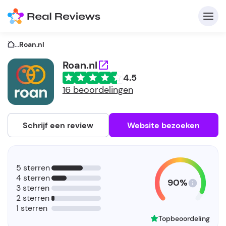
...
Roan.nl
Roan.nl
4.5
C
16 beoordelingen
Schrijf een review
Website bezoeken
A
V
5 sterren
be
4 sterren
90%
3 sterren
2 sterren
1 sterren
Topbeoordeling