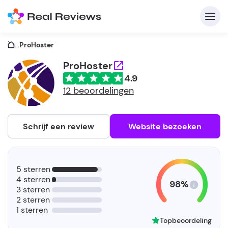
...
ProHoster
ProHoster
4.9
C
12 beoordelingen
Schrijf een review
Website bezoeken
A
V
5 sterren
be
4 sterren
98%
3 sterren
2 sterren
1 sterren
Topbeoordeling