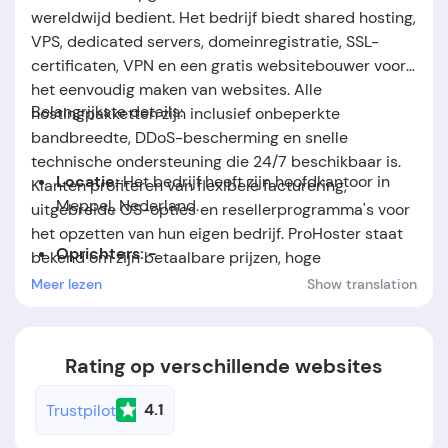
wereldwijd bedient. Het bedrijf biedt shared hosting,
VPS, dedicated servers, domeinregistratie, SSL-
certificaten, VPN en een gratis websitebouwer voor
het eenvoudig maken van websites. Alle
Belangrijkste details:
hostingpakketten zijn inclusief onbeperkte
bandbreedte, DDoS-bescherming en snelle
technische ondersteuning die 24/7 beschikbaar is.
Locatie:
Het bedrijf heeft zijn hoofdkantoor in
Klanten profiteren van flexibele facturering,
Meppel, Nederland.
uitgebreide OS-opties en resellerprogramma's voor
het opzetten van hun eigen bedrijf. ProHoster staat
Oprichters: -
bekend om zijn betaalbare prijzen, hoge
beveiligingsnormen en betrouwbare
Meer lezen
Show translation
Oprichtingsdatum:
Het bedrijf werd opgericht in
serverprestaties op locaties over de hele wereld.
het jaar 2012.
Rating op verschillende websites
4.1
Trustpilot