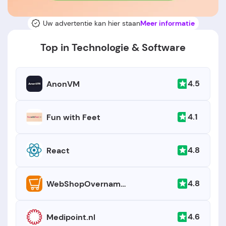
Uw advertentie kan hier staan
Meer informatie
Top in Technologie & Software
4.5
AnonVM
4.1
Fun with Feet
4.8
React
4.8
WebShopOvername.nl
4.6
Medipoint.nl