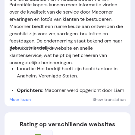
Potentiële kopers kunnen meer informatie vinden
over de kwaliteit van de service door Macorner
ervaringen en foto's van klanten te bestuderen.
Macorner biedt een ruime keuze aan ontwerpen die
geschikt zijn voor verjaardagen, bruiloften en
feestdagen. De onderneming staat bekend om haar
Belangrijkste details:
gebruiksvriendelijke website en snelle
klantenservice, wat helpt bij het creëren van
onvergetelijke herinneringen.
Locatie:
Het bedrijf heeft zijn hoofdkantoor in
Anaheim, Verenigde Staten.
Oprichters:
Macorner werd opgericht door Liam
Nelson.
Meer lezen
Show translation
Oprichtingsdatum:
Het bedrijf werd opgericht in
het jaar 2021.
Rating op verschillende websites