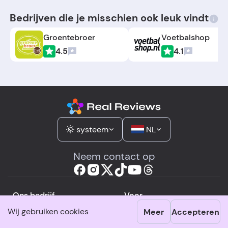
Bedrijven die je misschien ook leuk vindt
Groentebroer
Voetbalshop
4.5
4.1
systeem
NL
Neem contact op
Ons bedrijf
Voor
Wij gebruiken cookies
consumenten
Meer
Accepteren
Over ons