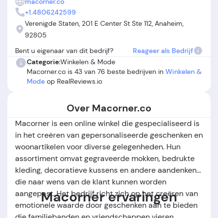
macorner.co
producten (zoals plastic in plaats van glas), verkeerde
+1.4806242599
leveringen en onduidelijke retour- en
Verenigde Staten, 201 E Center St Ste 112, Anaheim,
annuleringsvoorwaarden. Sommige klanten ervaren het
92805
bedrijf als onbetrouwbaar, vooral bij problemen rondom
Bent u eigenaar van dit bedrijf?
Reageer als Bedrijf
verzending of restitutie. Samengevat biedt Macorner.co een
prettige ervaring voor wie zonder haast bestelt en waarde
Categorie:
Winkelen & Mode
Macorner.co is 43 van 76 beste bedrijven in
Winkelen &
hecht aan personalisatie, maar er zijn duidelijke risico’s op
Mode
op RealReviews.io
het gebied van levering, klantenservice en
productverwachting.
Over Macorner.co
Macorner is een online winkel die gespecialiseerd is
in het creëren van gepersonaliseerde geschenken en
woonartikelen voor diverse gelegenheden. Hun
assortiment omvat gegraveerde mokken, bedrukte
kleding, decoratieve kussens en andere aandenkens
die naar wens van de klant kunnen worden
Macorner ervaringen
aangepast. Het bedrijf richt zich op het creëren van
emotionele waarde door geschenken aan te bieden
die familiebanden en vriendschappen vieren.