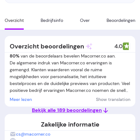
Overzicht
Bedrijfsinfo
Over
Beoordelingen
Overzicht beoordelingen
4.0
80%
van de beoordelaars bevelen Macorner.co aan.
De algemene indruk van Macorner.co ervaringen is
gemengd. Klanten waarderen vooral de ruime
mogelijkheden voor personalisatie, het intuïtieve
bestelproces en de duidelijke previews van producten. Veel
positieve bedrijf ervaringen Macorner.co noemen de snelle
en vriendelijke klantenservice, het stevige verpakken van
Meer lezen
Show translation
bestellingen en de kwaliteit van de bedrukking of gravure.
Bekijk alle 189 beoordelingen
Aan de andere kant melden meerdere klanten problemen
met vertraagde of niet-geleverde bestellingen, onduidelijke
Zakelijke informatie
of niet-bestaande trackinginformatie en in sommige
gevallen geen reactie of trage afhandeling bij klachten. Ook
cs@macorner.co
worden er klachten geuit over de kwaliteit van bepaalde