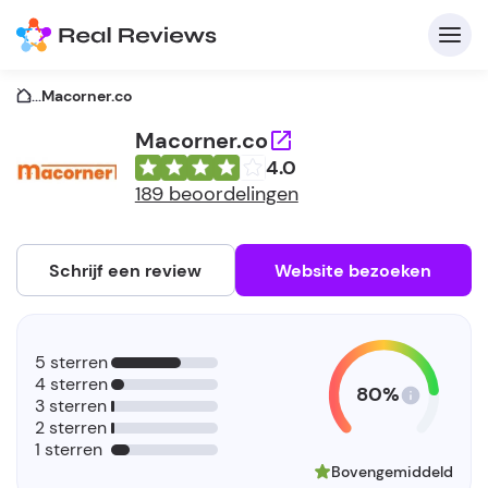
...
Macorner.co
Macorner.co
4.0
C
189 beoordelingen
Schrijf een review
Website bezoeken
A
V
5 sterren
be
4 sterren
80%
3 sterren
2 sterren
1 sterren
Bovengemiddeld