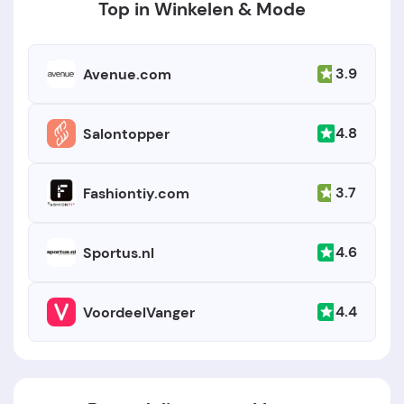
Top in Winkelen & Mode
3.9
Avenue.com
4.8
Salontopper
3.7
Fashiontiy.com
4.6
Sportus.nl
4.4
VoordeelVanger