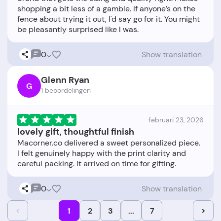
shopping a bit less of a gamble. If anyone’s on the
fence about trying it out, I'd say go for it. You might
0
Show translation
Glenn Ryan
G
1 beoordelingen
februari 23, 2026
lovely gift, thoughtful finish
Macorner.co delivered a sweet personalized piece.
I felt genuinely happy with the print clarity and
0
Show translation
<
1
2
3
...
7
>