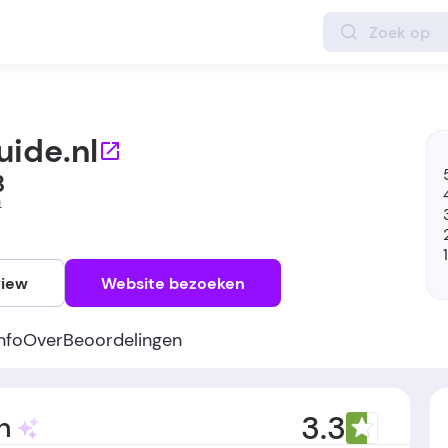
ide.nl
3
n
view
Website bezoeken
info
Over
Beoordelingen
3.3
n