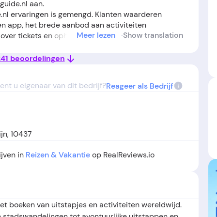
uide.nl aan.
nl ervaringen is gemengd. Klanten waarderen
n app, het brede aanbod aan activiteiten
Meer lezen
Show translation
ver tickets en ophaalpunten. Flexibiliteit bij
den regelmatig geprezen, net als de vriendelijkheid
f. Aan de andere kant zijn er terugkerende klachten
 241 beoordelingen
sten, last-minute annuleringen, en onvoldoende
tenservice bij problemen. Er zijn ook meldingen van
ent u eigenaar van dit bedrijf?
Reageer als Bedrijf
sten of prijzen, en in enkele gevallen voelen
ooral bij samenwerking met externe aanbieders.
Getyourguide.nl zien dat het platform veel gemak
 op de kleine lettertjes en extra kosten, zeker bij
jn, 10437
ijven in
Reizen & Vakantie
op RealReviews.io
et boeken van uitstapjes en activiteiten wereldwijd.
n stadswandelingen tot avontuurlijke uitstappen en