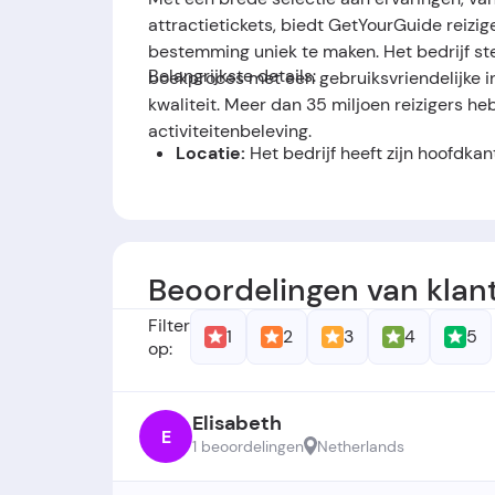
attractietickets, biedt GetYourGuide reizi
bestemming uniek te maken. Het bedrijf ste
Belangrijkste details:
boekproces met een gebruiksvriendelijke i
kwaliteit. Meer dan 35 miljoen reizigers 
activiteitenbeleving.
Locatie:
Het bedrijf heeft zijn hoofdkant
Oprichters:
Getyourguide.nl werd opgeri
Oprichtingsdatum:
Het bedrijf werd op
Beoordelingen van klan
Filter
1
2
3
4
5
op:
Elisabeth
E
1 beoordelingen
Netherlands