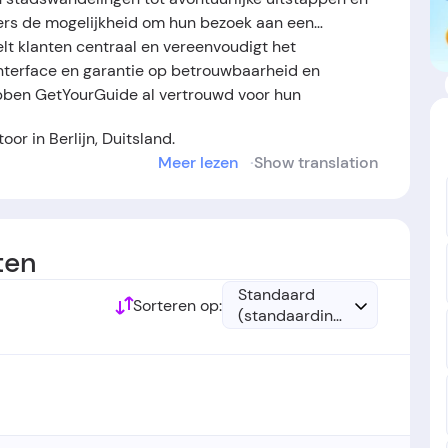
gers de mogelijkheid om hun bezoek aan een
lt klanten centraal en vereenvoudigt het
nterface en garantie op betrouwbaarheid en
hebben GetYourGuide al vertrouwd voor hun
oor in Berlijn, Duitsland.
Meer lezen
Show translation
cht door Karl Richter.
gericht in het jaar 2013.
ten
Standaard
Sorteren op:
(standaardinstelling)