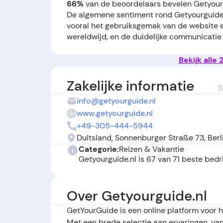
66%
van de beoordelaars bevelen Getyourg
De algemene sentiment rond Getyourguide.
vooral het gebruiksgemak van de website e
wereldwijd, en de duidelijke communicatie o
annuleringen en snelle terugbetalingen wor
van gidsen en de heldere instructies voora
Bekijk alle
over onduidelijke of onverwachte extra ko
bereikbaarheid of flexibiliteit van de klan
Zakelijke informatie
B
misleidende informatie over inbegrepen dien
info@getyourguide.nl
mensen zich misleid of zelfs gedupeerd, v
Samenvattend laten de bedrijf ervaringen 
www.getyourguide.nl
biedt, maar dat gebruikers alert moeten zijn
+49-305-444-5944
duurdere of complexe boekingen.
Duitsland, Sonnenburger Straße 73, Berli
Categorie:
Reizen & Vakantie
Getyourguide.nl is 67 van 71 beste bedr
Over Getyourguide.nl
GetYourGuide is een online platform voor h
Met een brede selectie aan ervaringen, va