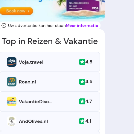
Uw advertentie kan hier staan
Meer informatie
Top in Reizen & Vakantie
4.8
Voja.travel
4.5
Roan.nl
4.7
VakantieDiscounter.be
4.1
AndOlives.nl