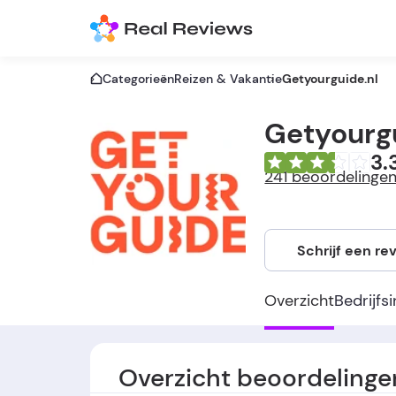
Categorieën
Reizen & Vakantie
Getyourguide.nl
Getyourgu
3.
241 beoordelinge
Schrijf een re
Overzicht
Bedrijfs
Overzicht beoordelinge