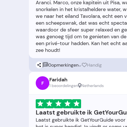
Aranci. Marco, onze kapitein uit Pisa,
snorkelen in het kristalheldere water, 
we naar het eiland Tavolara, echt een 
een scheepswrak, dat was echt spectac
waardoor de sfeer super relaxed en gez
was genoeg tijd om te genieten van de
een privé-tour hadden. Kan het echt a
0
opmerkingen
Handig
Faridah
F
1 beoordelingen
Netherlands
Laatst gebruikte ik GetYourGu
Laatst gebruikte ik GetYourGuide voor t
het is super handig! Je vindt er soms un