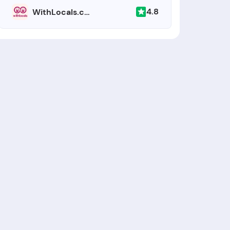
4.8
WithLocals.com