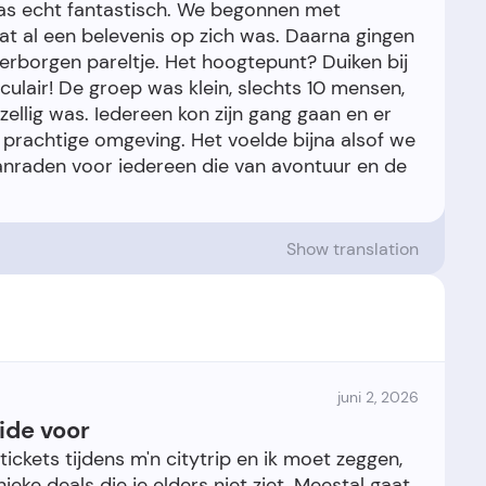
 was echt fantastisch. We begonnen met
wat al een belevenis op zich was. Daarna gingen
verborgen pareltje. Het hoogtepunt? Duiken bij
ulair! De groep was klein, slechts 10 mensen,
ellig was. Iedereen kon zijn gang gaan en er
 prachtige omgeving. Het voelde bijna alsof we
anraden voor iedereen die van avontuur en de
Show translation
juni 2, 2026
ide voor
ickets tijdens m'n citytrip en ik moet zeggen,
ieke deals die je elders niet ziet. Meestal gaat