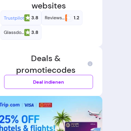
websites
3.8
Reviews.io
1.2
Trustpilot
Glassdoor
3.8
Deals &
promotiecodes
Deal indienen