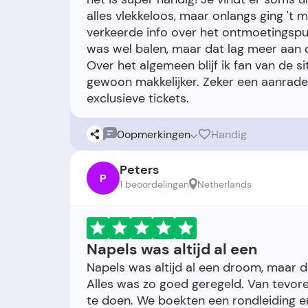
alles vlekkeloos, maar onlangs ging 't
verkeerde info over het ontmoetingspu
was wel balen, maar dat lag meer aan 
Over het algemeen blijf ik fan van de s
gewoon makkelijker. Zeker een aanrade
0
opmerkingen
Handig
Peters
P
1 beoordelingen
Netherlands
Napels was altijd al een
Napels was altijd al een droom, maar d
Alles was zo goed geregeld. Van tevore
te doen. We boekten een rondleiding en