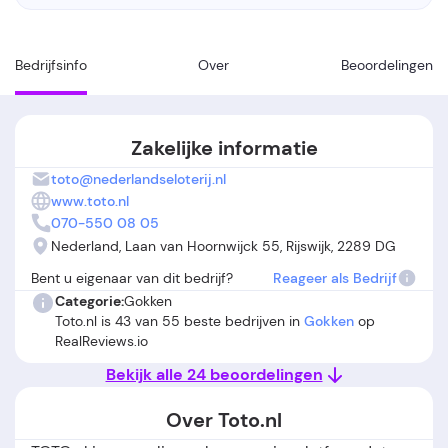
Bedrijfsinfo
Over
Beoordelingen
Zakelijke informatie
toto@nederlandseloterij.nl
www.toto.nl
070-550 08 05
Nederland, Laan van Hoornwijck 55, Rijswijk, 2289 DG
Bent u eigenaar van dit bedrijf?
Reageer als Bedrijf
Categorie:
Gokken
Toto.nl is 43 van 55 beste bedrijven in
Gokken
op
RealReviews.io
Bekijk alle 24 beoordelingen
Over Toto.nl