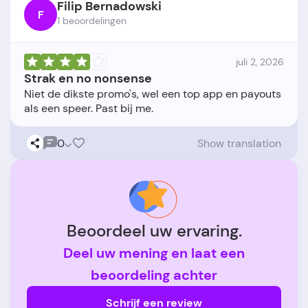
Filip Bernadowski
F
1 beoordelingen
juli 2, 2026
Strak en no nonsense
Niet de dikste promo's, wel een top app en payouts
0
Show translation
Beoordeel uw ervaring.
Deel uw mening en laat een
beoordeling achter
Schrijf een review