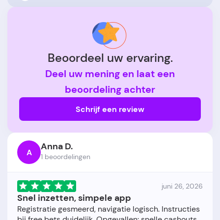
Beoordeel uw ervaring.
Deel uw mening en laat een
beoordeling achter
Schrijf een review
Anna D.
A
1 beoordelingen
juni 26, 2026
Snel inzetten, simpele app
Registratie gesmeerd, navigatie logisch. Instructies
bij free bets duidelijk. Opgevallen: snelle cashouts