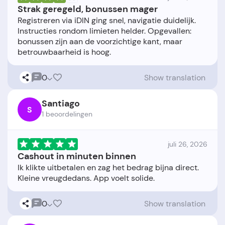
Strak geregeld, bonussen mager
Registreren via iDIN ging snel, navigatie duidelijk.
Instructies rondom limieten helder. Opgevallen:
bonussen zijn aan de voorzichtige kant, maar
0
Show translation
Santiago
S
1 beoordelingen
juli 26, 2026
Cashout in minuten binnen
Ik klikte uitbetalen en zag het bedrag bijna direct.
0
Show translation