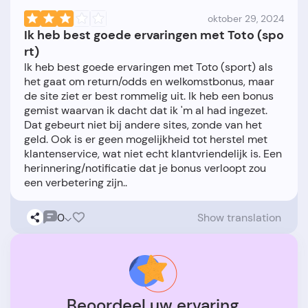
oktober 29, 2024
Ik heb best goede ervaringen met Toto (spo
rt)
Ik heb best goede ervaringen met Toto (sport) als
het gaat om return/odds en welkomstbonus, maar
de site ziet er best rommelig uit. Ik heb een bonus
gemist waarvan ik dacht dat ik 'm al had ingezet.
Dat gebeurt niet bij andere sites, zonde van het
geld. Ook is er geen mogelijkheid tot herstel met
klantenservice, wat niet echt klantvriendelijk is. Een
herinnering/notificatie dat je bonus verloopt zou
0
Show translation
Beoordeel uw ervaring.