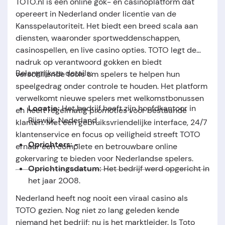
TOTO.nl is een online gok- en casinoplatform dat
opereert in Nederland onder licentie van de
Kansspelautoriteit. Het biedt een breed scala aan
diensten, waaronder sportweddenschappen,
casinospellen, en live casino opties. TOTO legt de
nadruk op verantwoord gokken en biedt
Belangrijkste details:
verschillende tools om spelers te helpen hun
speelgedrag onder controle te houden. Het platform
verwelkomt nieuwe spelers met welkomstbonussen
Locatie:
Het bedrijf heeft zijn hoofdkantoor in
en heeft regelmatig promoties voor bestaande
Rijswijk, Nederland.
klanten. Met een gebruiksvriendelijke interface, 24/7
klantenservice en focus op veiligheid streeft TOTO
Oprichters: -
ernaar een complete en betrouwbare online
gokervaring te bieden voor Nederlandse spelers.
Oprichtingsdatum:
Het bedrijf werd opgericht in
het jaar 2008.
Nederland heeft nog nooit een viraal casino als
TOTO gezien. Nog niet zo lang geleden kende
niemand het bedrijf; nu is het marktleider.
Is Toto