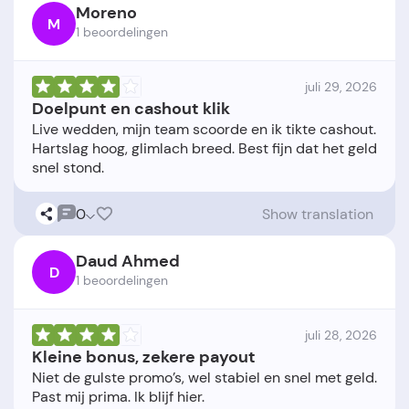
Moreno
M
1 beoordelingen
juli 29, 2026
Doelpunt en cashout klik
Live wedden, mijn team scoorde en ik tikte cashout.
Hartslag hoog, glimlach breed. Best fijn dat het geld
0
Show translation
Daud Ahmed
D
1 beoordelingen
juli 28, 2026
Kleine bonus, zekere payout
Niet de gulste promo’s, wel stabiel en snel met geld.