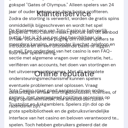
gokspel "Gates of Olympus." Alleen spelers van 24
Klantenservice
jaar of ouder kunnen van deze bonus profiteren.
Zodra de storting is verwerkt, worden de gratis spins
onmiddellijk bijgeschreven en wordt het spel
De
Klantenservice van Toto Casino
is behoorlijk
geopend. Toto Casino maakt gebruik van dit aanbod
nuttig. Het is 24 uur per dag beschikbaar via
in haar voortdurende poging om nieuwe spelers te
meerdere kanalen, waaronder livechat, telefoon en
introduceren en een uitstekende basis te leggen
e-mail. Een onderdeel van het casino is een FAQ-
voor haar spelervaring.​
sectie met algemene vragen over registratie, het
verifiëren van accounts, het doen van stortingen en
Online reputatie
het uitvoeren van opnames. Met dit complete
ondersteuningsmechanisme kunnen spelers
eventuele problemen snel oplossen. Vraag
Toto Casino staat goed aangeschreven onder
deskundigen ernaar
stortingsbonussen
, licenties, of
gamers, met overwegend positieve recensies op
hoge opnamelimieten
. Alle antwoorden zullen
Trustpilot en Askgamblers. Spelers zijn dol op de
razendsnel zijn.
grote spelbibliotheek en de gebruiksvriendelijke
interface van het casino en beloven verantwoord te
spelen. Toch hebben gebruikers geleerd dat de