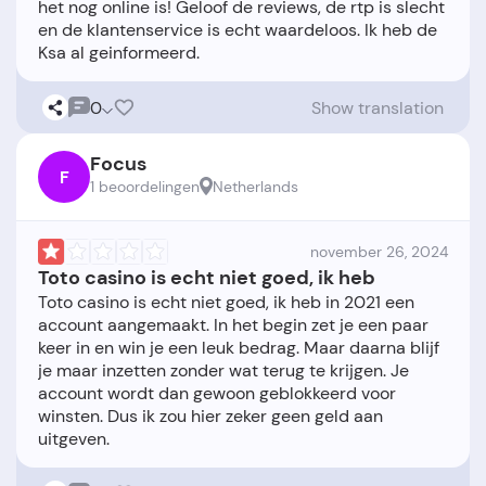
het nog online is! Geloof de reviews, de rtp is slecht
en de klantenservice is echt waardeloos. Ik heb de
0
Show translation
Focus
F
1 beoordelingen
Netherlands
november 26, 2024
Toto casino is echt niet goed, ik heb
Toto casino is echt niet goed, ik heb in 2021 een
account aangemaakt. In het begin zet je een paar
keer in en win je een leuk bedrag. Maar daarna blijf
je maar inzetten zonder wat terug te krijgen. Je
account wordt dan gewoon geblokkeerd voor
winsten. Dus ik zou hier zeker geen geld aan