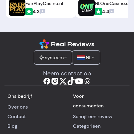
FairPlayCasino.nl
Nl.OneCasino.co
4.3
4.4
systeem
NL
Neem contact op
Ons bedrijf
Voor
consumenten
Over ons
Contact
Schrijf een review
Blog
Categorieën