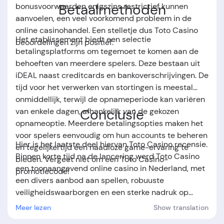
Betaalmethoden
bonusvoorwaarden enigszins restrictief kunnen
aanvoelen, een veel voorkomend probleem in de
online casinohandel. Een stelletje dus
Toto Casino
Het etablissement biedt een selectie
beoordelingen
zijn positief.
betalingsplatforms om tegemoet te komen aan de
behoeften van meerdere spelers. Deze bestaan ​​uit
iDEAL naast creditcards en bankoverschrijvingen. De
tijd voor het verwerken van stortingen is meestal
onmiddellijk, terwijl de opnameperiode kan variëren
Conclusie
van enkele dagen, afhankelijk van de gekozen
opnameoptie. Meerdere betalingsopties maken het
voor spelers eenvoudig om hun accounts te beheren
Hier is het laatste deel hiervan
Toto Casino recensie
.
en tegelijkertijd een naadloze game-ervaring te
Binnen korte tijd na de lancering werd Toto Casino
bieden. Vergeet niet om een
Toto Casino-
een toonaangevend online casino in Nederland, met
promotiecode
!
een divers aanbod aan spellen, robuuste
veiligheidswaarborgen en een sterke nadruk op
verantwoord spelen. De Nederlandse gamingscene
Meer lezen
Show translation
beschouwt het als een uitstekende optie vanwege