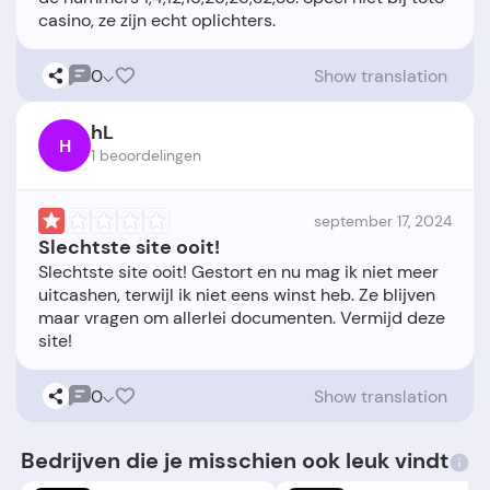
0
Show translation
hL
H
1 beoordelingen
september 17, 2024
Slechtste site ooit!
Slechtste site ooit! Gestort en nu mag ik niet meer
uitcashen, terwijl ik niet eens winst heb. Ze blijven
maar vragen om allerlei documenten. Vermijd deze
0
Show translation
Bedrijven die je misschien ook leuk vindt