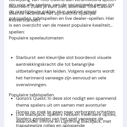
zijn voor alle spelers, van de occasionele gamer tot
illustreert. Zoals je kunt zien, allemaal
Toto Casino
de prestigieuze gokker. Hun aanbod omvat
slechte recensies
het zijn slechts tijdelijke
gokspellen, tafelspellen en live dealer-spellen. Hier
misverstanden.
is een overzicht van de meest populaire
kwaliteit
spellen
:
Populaire speelautomaten
Starburst: een kleurrijke slot boordevol visuele
aantrekkingskracht die tot belangrijke
uitbetalingen kan leiden. Volgens experts wordt
het herinnerd vanwege zijn eenvoud en vele
overwinningen.
Populaire tafelspellen
Gonzo’s Quest: In deze slot nodigt een spannend
thema spelers uit om samen met avonturier
Gonzo op zoek te gaan naar verborgen schatten.
Live Blackjack: Spelers hebben meerdere opties,
Spelers genieten van het spel vanwege de
waaronder Infinite en Lightning Blackjack, met
trapsgewijze rollen en oplopende