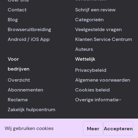
Contact
Schrijf een review
Blog
Categorieën
Browseruitbreiding
Veelgestelde vragen
Android
/
iOS
App
Klanten Service Centrum
Auteurs
Voor
Wettelijk
bedrijven
Privacybeleid
Overzicht
Algemene voorwaarden
Abonnementen
Cookies beleid
Reclame
Overige informatie
Zakelijk hulpcentrum
Wij gebruiken cookies
Meer
Accepteren
© 2026 RealReviews.io
|
Alle rechten voorbehouden.