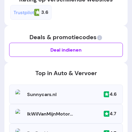
3.6
Trustpilot
Deals & promotiecodes
Deal indienen
Top in Auto & Vervoer
4.6
Sunnycars.nl
4.7
IkWilVanMijnMotoraf.nl