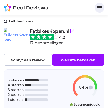
...
FatbikesKopen.nl
FatbikesKopen.nl
4.2
C
17 beoordelingen
Schrijf een review
Website bezoeken
A
V
5 sterren
be
4 sterren
84%
3 sterren
2 sterren
1 sterren
Bovengemiddeld