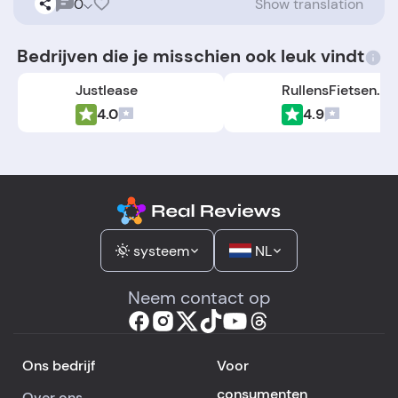
0
Show translation
Bedrijven die je misschien ook leuk vindt
Justlease
RullensFietsen.nl
4.0
4.9
systeem
NL
Neem contact op
Ons bedrijf
Voor
consumenten
Over ons