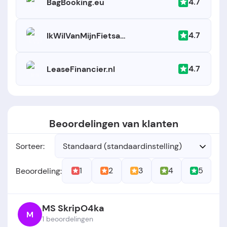
4.7
BagBooking.eu
4.7
IkWilVanMijnFietsaf.nl
4.7
LeaseFinancier.nl
Beoordelingen van klanten
Sorteer:
Standaard (standaardinstelling)
1
2
3
4
5
Beoordeling:
MS SkripO4ka
M
1 beoordelingen