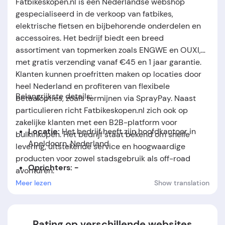
Fatbikeskopen.nl is een Nederlandse webshop
gespecialiseerd in de verkoop van fatbikes,
elektrische fietsen en bijbehorende onderdelen en
accessoires. Het bedrijf biedt een breed
assortiment van topmerken zoals ENGWE en OUXI,
met gratis verzending vanaf €45 en 1 jaar garantie.
.
Klanten kunnen proefritten maken op locaties door
heel Nederland en profiteren van flexibele
Belangrijkste details:
betaalopties, zoals termijnen via SprayPay. Naast
particulieren richt Fatbikeskopen.nl zich ook op
zakelijke klanten met een B2B-platform voor
Locatie:
Het bedrijf heeft zijn hoofdkantoor in
bulkinkopen. Het bedrijf staat bekend om snelle
Apeldoorn, Nederland.
levering, uitstekende service en hoogwaardige
producten voor zowel stadsgebruik als off-road
Oprichters: -
avonturen.
Meer lezen
Show translation
Oprichtingsdatum:
-
Rating op verschillende websites