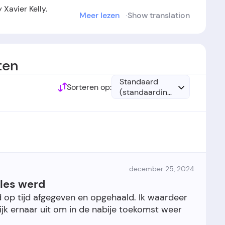
Xavier Kelly.
Meer lezen
Show translation
ablished in the year 2019.
ten
Standaard
Sorteren op:
(standaardinstelling)
december 25, 2024
lles werd
d op tijd afgegeven en opgehaald. Ik waardeer
ijk ernaar uit om in de nabije toekomst weer