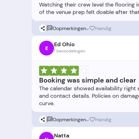
Watching their crew level the flooring in
0
opmerkingen
Handig
Ed Ohio
E
1 beoordelingen
Booking was simple and clear
The calendar showed availability right
and contact details. Policies on damag
0
opmerkingen
Handig
Natta