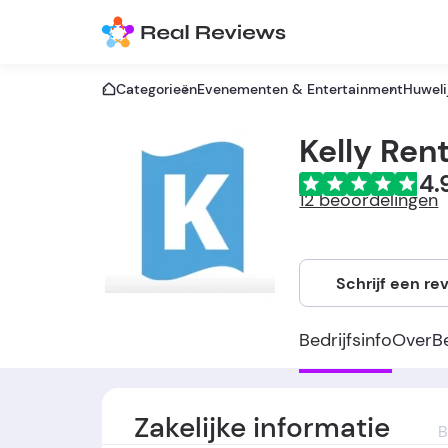
Categorieën
Evenementen & Entertainment
Huweli
Kelly Ren
4.
12 beoordelingen
Schrijf een re
Bedrijfsinfo
Over
B
Zakelijke informatie
B