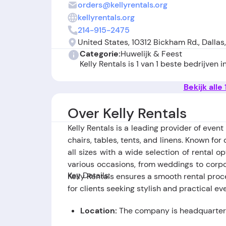
orders@kellyrentals.org
kellyrentals.org
214-915-2475
United States, 10312 Bickham Rd., Dallas
Categorie:
Huwelijk & Feest
Kelly Rentals is 1 van 1 beste bedrijven i
Bekijk alle
Over Kelly Rentals
Kelly Rentals is a leading provider of event
chairs, tables, tents, and linens. Known for
all sizes with a wide selection of rental 
various occasions, from weddings to corpo
Key Details:
Kelly Rentals ensures a smooth rental proc
for clients seeking stylish and practical e
Location:
The company is headquartered