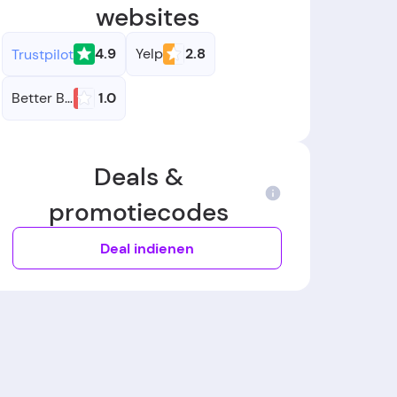
websites
4.9
Yelp
2.8
Trustpilot
Better Business Bureau
1.0
Deals &
promotiecodes
Deal indienen