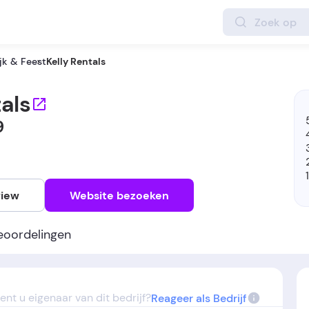
jk & Feest
Kelly Rentals
tals
9
view
Website bezoeken
eoordelingen
ent u eigenaar van dit bedrijf?
Reageer als Bedrijf