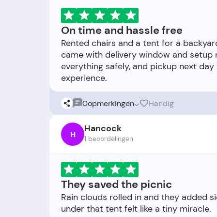
On time and hassle free
Rented chairs and a tent for a backyar
came with delivery window and setup n
everything safely, and pickup next da
0
opmerkingen
Handig
Hancock
H
1 beoordelingen
They saved the picnic
Rain clouds rolled in and they added s