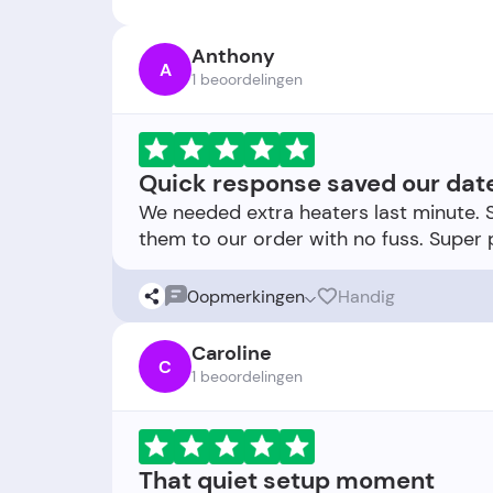
Anthony
A
1 beoordelingen
Quick response saved our dat
We needed extra heaters last minute.
0
opmerkingen
Handig
Caroline
C
1 beoordelingen
That quiet setup moment