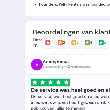
Founders:
Kelly Rentals was founded by 
Foundation Date:
The company was est
Beoordelingen van klan
Filter
1
2
3
4
5
op:
Anonymous
A
1 beoordelingen
Netherlands
De service was heel goed en a
De service was heel goed en alles wer
alles wat uw team heeft gedaan en ik k