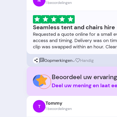
N
1 beoordelingen
Seamless tent and chairs hire
Requested a quote online for a small e
access and timing. Delivery was on tim
0
opmerkingen
Handig
Beoordeel uw ervaring
Deel uw mening en laat e
Tommy
T
1 beoordelingen