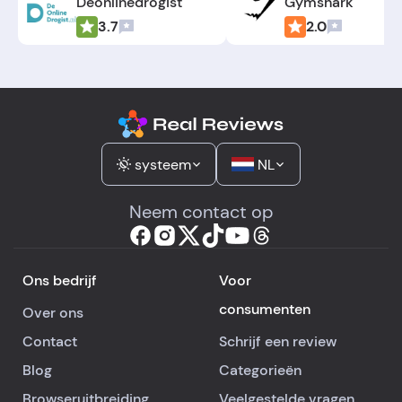
Deonlinedrogist
Gymshark
3.7
2.0
systeem
NL
Neem contact op
Ons bedrijf
Voor
consumenten
Over ons
Contact
Schrijf een review
Blog
Categorieën
Browseruitbreiding
Veelgestelde vragen