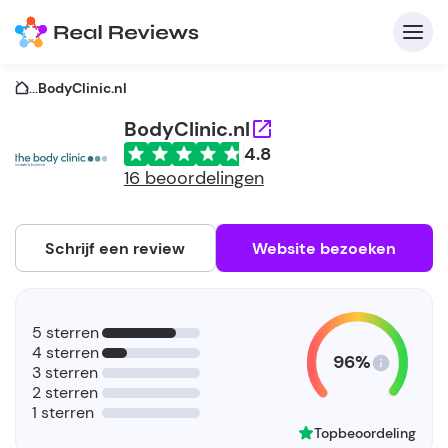
...
BodyClinic.nl
BodyClinic.nl
4.8
C
16 beoordelingen
Schrijf een review
Website bezoeken
A
V
5 sterren
be
4 sterren
96%
3 sterren
2 sterren
1 sterren
Topbeoordeling