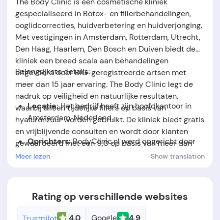
The Body Clinic is een cosmetische kliniek
gespecialiseerd in Botox- en fillerbehandelingen,
ooglidcorrecties, huidverbetering en huidverjonging.
Met vestigingen in Amsterdam, Rotterdam, Utrecht,
Den Haag, Haarlem, Den Bosch en Duiven biedt de
kliniek een breed scala aan behandelingen
Belangrijkste details:
uitgevoerd door BIG-geregistreerde artsen met
meer dan 15 jaar ervaring. The Body Clinic legt de
nadruk op veiligheid en natuurlijke resultaten,
Locatie:
Het bedrijf heeft zijn hoofdkantoor in
waarbij alleen tijdelijke fillers op basis van
Amsterdam, Nederland.
hyaluronzuur worden gebruikt. De kliniek biedt gratis
en vrijblijvende consulten en wordt door klanten
Oprichters:
BodyClinic.nl werd opgericht door
gewaardeerd met een 9,0 op basis van meer dan
Bart Biermans.
2.000 ervaringen. The Body Clinic streeft naar
Meer lezen
Show translation
persoonlijke benadering en eerlijk advies voor elke
Oprichtingsdatum:
Het bedrijf werd opgericht in
cliënt.
het jaar 2005.
Rating op verschillende websites
4.0
Google
4.9
Trustpilot