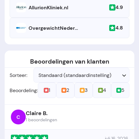
4.9
AllurionKliniek.nl
4.8
OvergewichtNederland.nl
Beoordelingen van klanten
Sorteer:
Standaard (standaardinstelling)
1
2
3
4
5
Beoordeling:
Claire B.
C
1 beoordelingen
juli 16, 2026