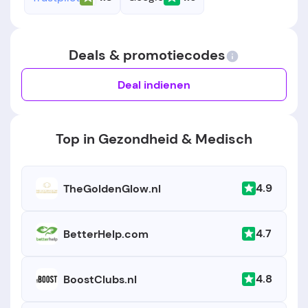
Deals & promotiecodes
Deal indienen
Top in Gezondheid & Medisch
4.9
TheGoldenGlow.nl
4.7
BetterHelp.com
4.8
BoostClubs.nl