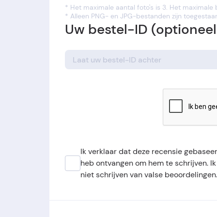
* Het maximale aantal foto's is 3. Het maximale
* Alleen PNG- en JPG-bestanden zijn toegestaa
Uw bestel-ID (optioneel
Ik verklaar dat deze recensie gebaseer
heb ontvangen om hem te schrijven. I
niet schrijven van valse beoordelingen