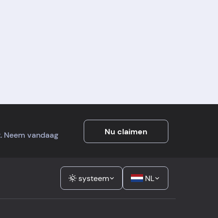
Nu claimen
it. Neem vandaag
systeem
NL