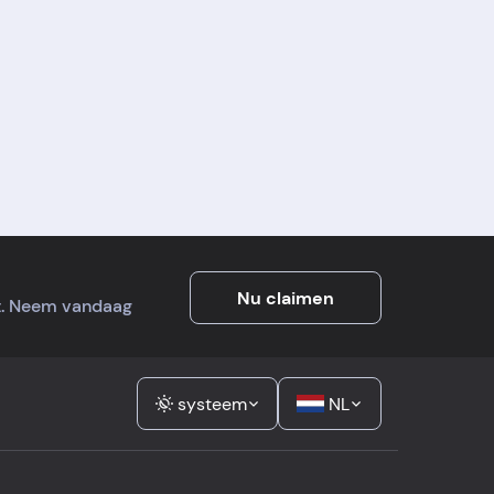
Nu claimen
it. Neem vandaag
systeem
NL