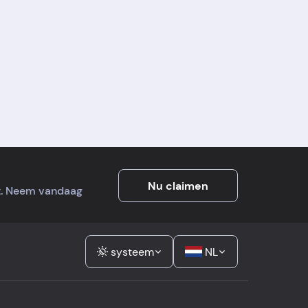
Nu claimen
it. Neem vandaag
systeem
NL