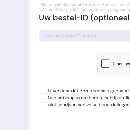
* Het maximale aantal foto's is 3. Het maximale
* Alleen PNG- en JPG-bestanden zijn toegestaa
Uw bestel-ID (optioneel
Ik verklaar dat deze recensie gebaseer
heb ontvangen om hem te schrijven. I
niet schrijven van valse beoordelingen